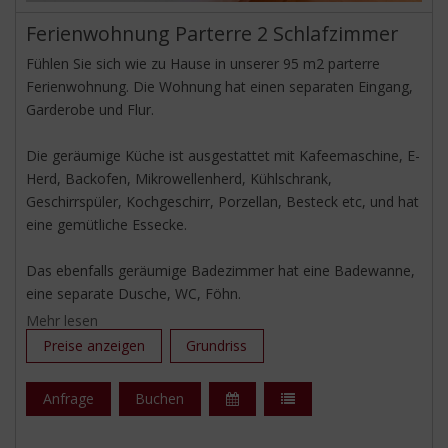
Ferienwohnung Parterre 2 Schlafzimmer
Fühlen Sie sich wie zu Hause in unserer 95 m2 parterre
Ferienwohnung. Die Wohnung hat einen separaten Eingang,
Garderobe und Flur.
Die geräumige Küche ist ausgestattet mit Kafeemaschine, E-
Herd, Backofen, Mikrowellenherd, Kühlschrank,
Geschirrspüler, Kochgeschirr, Porzellan, Besteck etc, und hat
eine gemütliche Essecke.
Das ebenfalls geräumige Badezimmer hat eine Badewanne,
eine separate Dusche, WC, Föhn.
Mehr lesen
Das erste Schlafzimmer hat ein Doppelbett, eine gemütliche
Preise anzeigen
Grundriss
Sitzecke und LCDSATTV. Das zweite Schlafzimmer hat ein
Doppelbett und ein Einzelbett, Waschbecken und LCD HD-
Anfrage
Buchen
Sat.