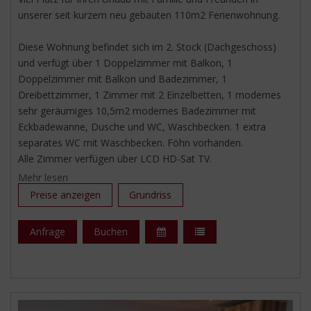
unserer seit kurzem neu gebauten 110m2 Ferienwohnung.
Diese Wohnung befindet sich im 2. Stock (Dachgeschoss)
und verfügt über 1 Doppelzimmer mit Balkon, 1
Doppelzimmer mit Balkon und Badezimmer, 1
Dreibettzimmer, 1 Zimmer mit 2 Einzelbetten, 1 modernes
sehr geräumiges 10,5m2 modernes Badezimmer mit
Eckbadewanne, Dusche und WC, Waschbecken. 1 extra
separates WC mit Waschbecken. Föhn vorhanden.
Alle Zimmer verfügen über LCD HD-Sat TV.
Mehr lesen
Die voll ausgestattete 20m2 Küche mit Sitzecke erlaubt
Preise anzeigen
Grundriss
jeden Komfort für einen rundum erfüllten Selbstversorger-
Urlaub mit Freunden und der ganzen Familie. Hier können Sie
Anfrage
Buchen
in ungezwungener Atmosphäre mit Ihren Freunden schöne
Abende verbringen. Geschirrspüler, Backofen, Ceranplatten,
Mikrowellenherd, Kaffeemaschine, Sitzecke sind vorhanden.
2 Balkone (Süd- und Ostseite), Garderobe.