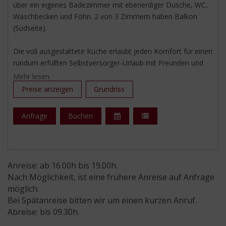
über ein eigenes Badezimmer mit ebenerdiger Dusche, WC,
Waschbecken und Föhn. 2 von 3 Zimmern haben Balkon
(Südseite).
Die voll ausgestattete Küche erlaubt jeden Komfort für einen
rundum erfüllten Selbstversorger-Urlaub mit Freunden und
der ganzen Familie. Hier können Sie in ungezwungener
Mehr lesen
Atmosphäre mit Ihren Freunden schöne Abende verbringen.
Preise anzeigen
Grundriss
Geschirrspüler, Backofen, Ceranplatten, Mikrowellenherd,
Kaffeemaschine Sitzecke sind vorhanden.
Anfrage
Buchen
Alle Zimmer und Küche verfügen über LCD HD-Sat TV.
Frühstück gegen Aufpreis auf Anfrage im Nachbarhaus.
Anreise: ab 16.00h bis 19.00h.
Nach Möglichkeit, ist eine frühere Anreise auf Anfrage
WLAN, 1 x Handtücher und 1 x Bettwäsche sind inkl.
möglich.
Exkl. Endreinigung.
Bei Spätanreise bitten wir um einen kurzen Anruf.
Abreise: bis 09.30h.
Kurznächtigung auf Anfrage.